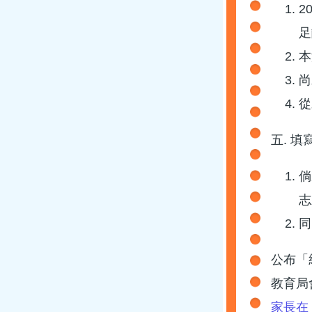
2
足
本
尚
從
​五. 
倘
志
同
公布「
教育局
家長在