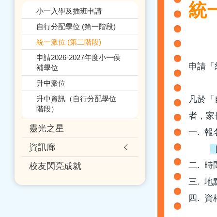
連
統
小一入學及插班申請
結
自行分配學位 (第一階段)
統一派位 (第二階段)
申請2026-2027年度小一侯
申請「
補學位
升中派位
升中資訊（自行分配學位
凡於「
階段）
者，家
靈光之星
一. 
資訊廊
［
二. 時
校友閃亮成就
​三. 
​四. 