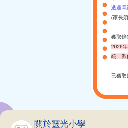
透過電
(家長
獲取錄
2026
統一派
已獲取
關於靈光小學